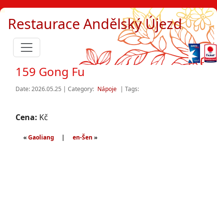
Restaurace Andělský Újezd
159 Gong Fu
Date: 2026.05.25 | Category:
Nápoje
| Tags:
Cena:
Kč
«
Gaoliang
|
en-Šen
»