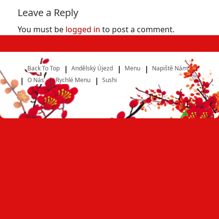
Leave a Reply
You must be
logged in
to post a comment.
Back To Top
Andělský Újezd
Menu
Napiště Nám
O Nás
Rychlé Menu
Sushi