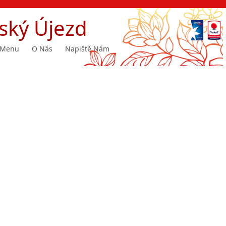
ský Újezd
Menu
O Nás
Napiště Nám