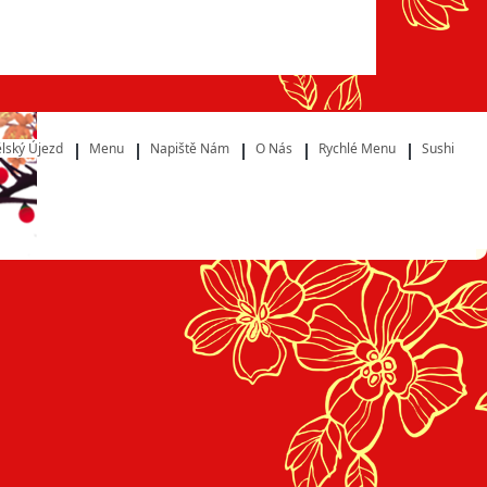
lský Újezd
Menu
Napiště Nám
O Nás
Rychlé Menu
Sushi