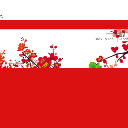
t.
Back To Top
Andě