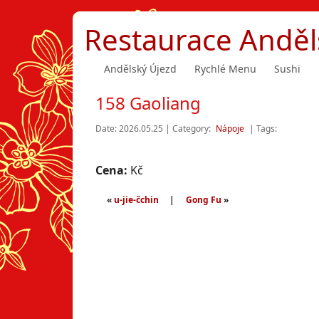
Restaurace Anděl
Andělský Újezd
Rychlé Menu
Sushi
158 Gaoliang
Date: 2026.05.25 | Category:
Nápoje
| Tags:
Cena:
Kč
«
u-jie-čchin
|
Gong Fu
»