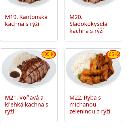
M19. Kantonská
M20.
kachna s rýží
Sladokokyselá
kachna s rýží
195 Kč
165 Kč
M21. Voňavá a
M22. Ryba s
křehká kachna s
míchanou
rýží
zeleninou a rýží