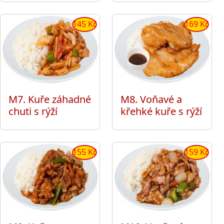
145 Kč
169 Kč
M7. Kuře záhadné
M8. Voňavé a
chuti s rýží
křehké kuře s rýží
155 Kč
159 Kč