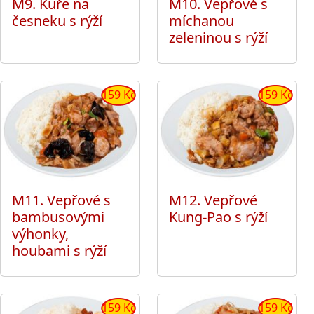
M9. Kuře na
M10. Vepřové s
česneku s rýží
míchanou
zeleninou s rýží
159 Kč
159 Kč
M11. Vepřové s
M12. Vepřové
bambusovými
Kung-Pao s rýží
výhonky,
houbami s rýží
159 Kč
159 Kč