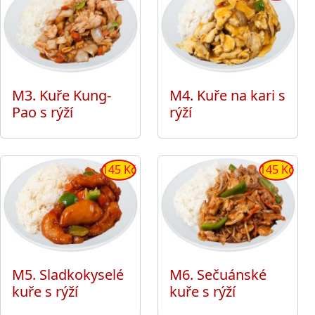
M3. Kuře Kung-
M4. Kuře na kari s
Pao s rýží
rýží
145 Kč
145 Kč
M5. Sladkokyselé
M6. Sečuánské
kuře s rýží
kuře s rýží