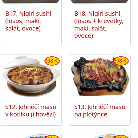
B17. Nigiri sushi
B18. Nigiri sushi
(losos, maki,
(losos + krevetky,
salát, ovoce)
maki, salát,
ovoce)
398 Kč
398 Kč
S12. Jehněčí maso
S13. Jehněčí maso
v kotlíku (i hovězí)
na plotýnce