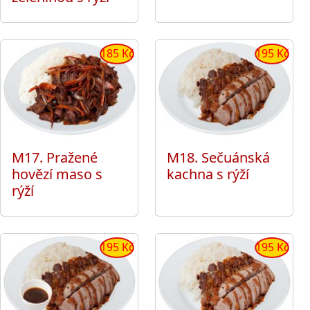
185 Kč
195 Kč
M17. Pražené
M18. Sečuánská
hovězí maso s
kachna s rýží
rýží
195 Kč
195 Kč