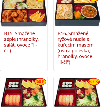
B15. Smažené
B16. Smažené
sépie (hranolky,
rýžové nudle s
salát, ovoce "li-
kuřecím masem
či")
(ostrá polévka,
hranolky, ovoce
"li-či")
268 Kč
268 Kč