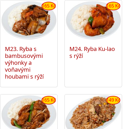
165 Kč
165 Kč
M23. Ryba s
M24. Ryba Ku-lao
bambusovými
s rýží
výhonky a
voňavými
houbami s rýží
165 Kč
149 Kč