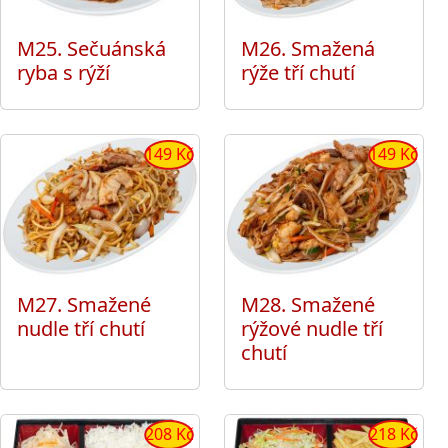
M25. Sečuánská
M26. Smažená
ryba s rýží
rýže tří chutí
149 Kč
149 Kč
M27. Smažené
M28. Smažené
nudle tří chutí
rýžové nudle tří
chutí
208 Kč
218 Kč