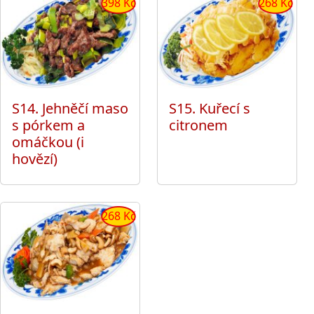
398 Kč
268 Kč
S14. Jehněčí maso
S15. Kuřecí s
s pórkem a
citronem
omáčkou (i
hovězí)
268 Kč