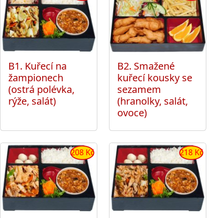
B1. Kuřecí na
B2. Smažené
žampionech
kuřecí kousky se
(ostrá polévka,
sezamem
rýže, salát)
(hranolky, salát,
ovoce)
208 Kč
218 Kč