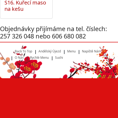
S16. Kuřecí maso
na kešu
Objednávky přijímáme na tel. číslech:
257 326 048 nebo 606 680 082
Back To Top
Andělský Újezd
Menu
Napiště Nám
O Nás
Rychlé Menu
Sushi