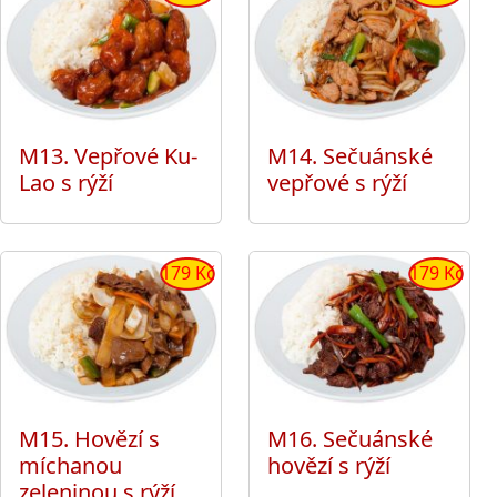
M13. Vepřové Ku-
M14. Sečuánské
Lao s rýží
vepřové s rýží
179 Kč
179 Kč
M15. Hovězí s
M16. Sečuánské
míchanou
hovězí s rýží
zeleninou s rýží