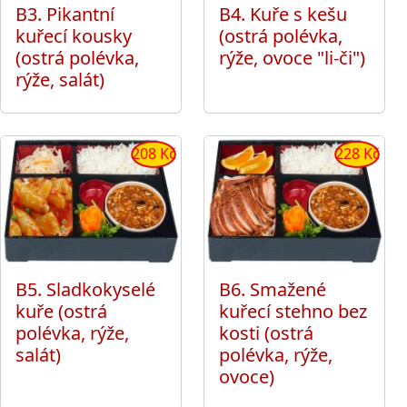
B3. Pikantní
B4. Kuře s kešu
kuřecí kousky
(ostrá polévka,
(ostrá polévka,
rýže, ovoce "li-či")
rýže, salát)
208 Kč
228 Kč
B5. Sladkokyselé
B6. Smažené
kuře (ostrá
kuřecí stehno bez
polévka, rýže,
kosti (ostrá
salát)
polévka, rýže,
ovoce)