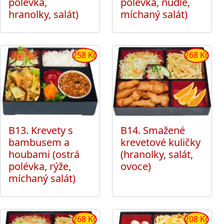
polévka,
polévka, nudle,
hranolky, salát)
míchaný salát)
258 Kč
268 Kč
B13. Krevety s
B14. Smažené
bambusem a
krevetové kuličky
houbami (ostrá
(hranolky, salát,
polévka, rýže,
ovoce)
míchaný salát)
268 Kč
208 Kč