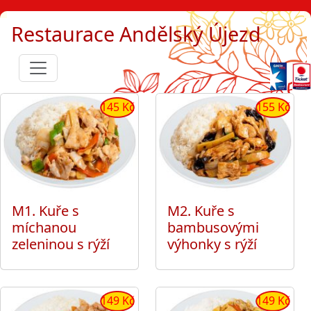
Restaurace Andělský Újezd
145 Kč
155 Kč
M1. Kuře s
M2. Kuře s
míchanou
bambusovými
zeleninou s rýží
výhonky s rýží
149 Kč
149 Kč