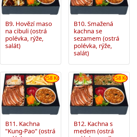
B9. Hovězí maso
B10. Smažená
na cibuli (ostrá
kachna se
polévka, rýže,
sezamem (ostrá
salát)
polévka, rýže,
salát)
258 Kč
258 Kč
B11. Kachna
B12. Kachna s
"Kung-Pao" (ostrá
medem (ostrá