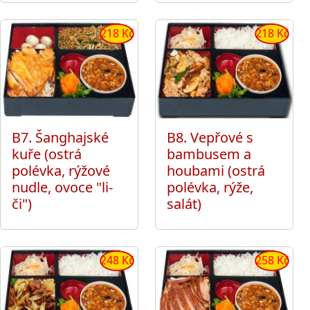
218 Kč
218 Kč
B7. Šanghajské
B8. Vepřové s
kuře (ostrá
bambusem a
polévka, rýžové
houbami (ostrá
nudle, ovoce "li-
polévka, rýže,
či")
salát)
248 Kč
258 Kč