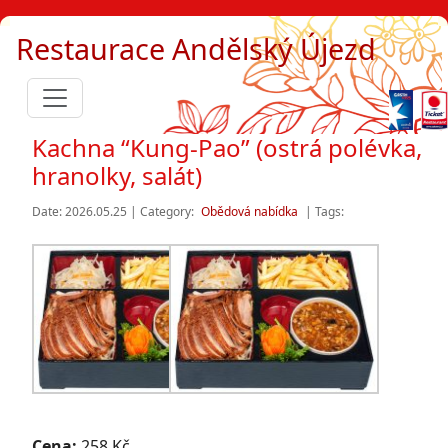
Restaurace Andělský Újezd
Kachna “Kung-Pao” (ostrá polévka,
hranolky, salát)
Date: 2026.05.25 | Category:
Obědová nabídka
| Tags:
Cena:
258 Kč