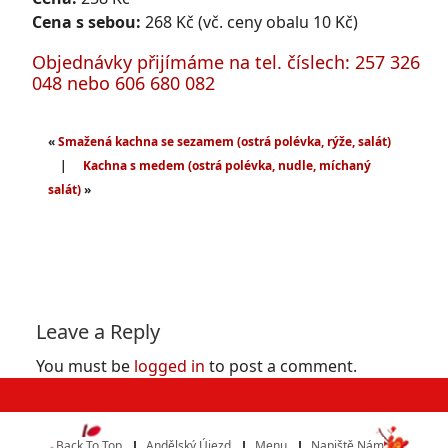
Cena s sebou:
268 Kč (vč. ceny obalu 10 Kč)
Objednávky přijímáme na tel. číslech: 257 326
048 nebo 606 680 082
«
Smažená kachna se sezamem (ostrá polévka, rýže, salát)
|
Kachna s medem (ostrá polévka, nudle, míchaný
salát)
»
Leave a Reply
You must be
logged in
to post a comment.
Back To Top
Andělský Újezd
Menu
Napiště Nám