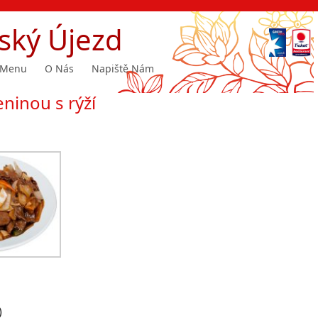
ský Újezd
Menu
O Nás
Napiště Nám
ninou s rýží
)