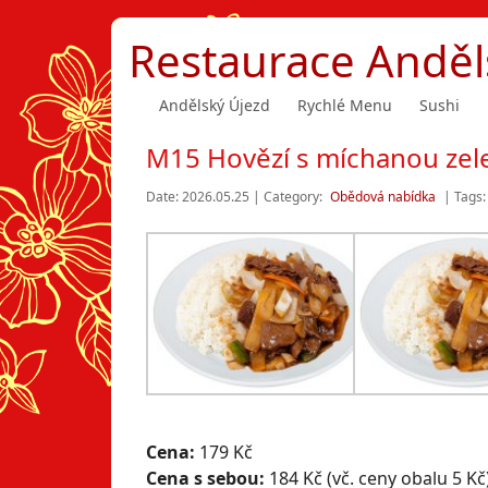
Restaurace Anděl
Andělský Újezd
Rychlé Menu
Sushi
M15 Hovězí s míchanou zele
Date: 2026.05.25 | Category:
Obědová nabídka
| Tags:
Cena:
179 Kč
Cena s sebou:
184 Kč (vč. ceny obalu 5 Kč