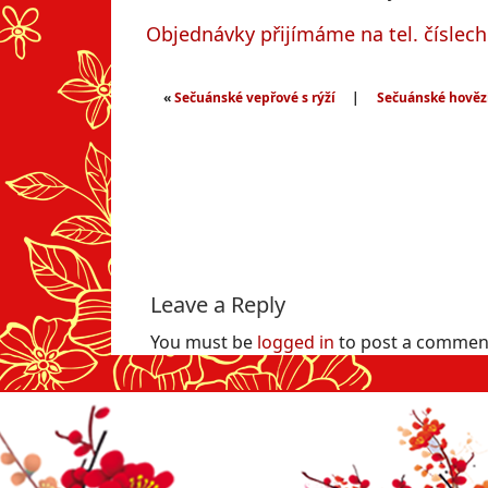
Objednávky přijímáme na tel. číslec
«
Sečuánské vepřové s rýží
|
Sečuánské hovězí
Leave a Reply
You must be
logged in
to post a commen