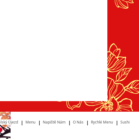
lský Újezd
Menu
Napiště Nám
O Nás
Rychlé Menu
Sushi