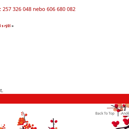
h: 257 326 048 nebo 606 680 082
 s rýží
»
t.
Back To Top
Andě