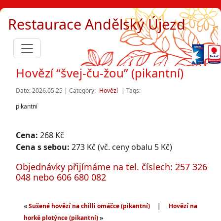
Restaurace Andělský Újezd
Hovězí “švej-ču-žou” (pikantní)
Date: 2026.05.25 | Category:
Hovězí
| Tags:
pikantní
Cena:
268 Kč
Cena s sebou:
273 Kč (vč. ceny obalu 5 Kč)
Objednávky přijímáme na tel. číslech: 257 326
048 nebo 606 680 082
«
Sušené hovězí na chilli omáčce (pikantní)
|
Hovězí na
horké plotýnce (pikantní)
»