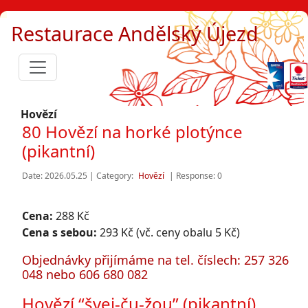
Restaurace Andělský Újezd
Hovězí
80 Hovězí na horké plotýnce
(pikantní)
Date: 2026.05.25 | Category:
Hovězí
| Response: 0
Cena:
288 Kč
Cena s sebou:
293 Kč (vč. ceny obalu 5 Kč)
Objednávky přijímáme na tel. číslech: 257 326
048 nebo 606 680 082
Hovězí “švej-ču-žou” (pikantní)