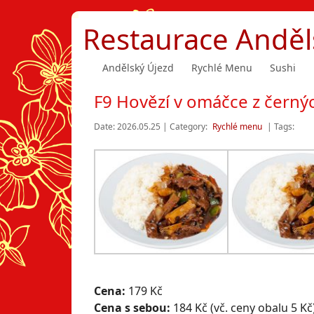
Restaurace Anděl
Andělský Újezd
Rychlé Menu
Sushi
F9 Hovězí v omáčce z černých
Date: 2026.05.25 | Category:
Rychlé menu
| Tags:
Cena:
179 Kč
Cena s sebou:
184 Kč (vč. ceny obalu 5 Kč