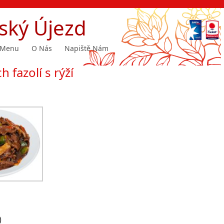
ský Újezd
Menu
O Nás
Napiště Nám
 fazolí s rýží
)