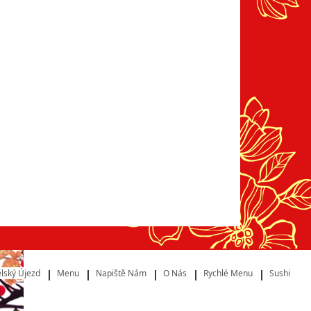
lský Újezd
Menu
Napiště Nám
O Nás
Rychlé Menu
Sushi