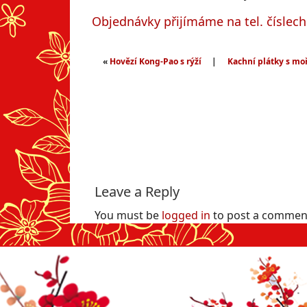
Objednávky přijímáme na tel. číslec
«
Hovězí Kong-Pao s rýží
|
Kachní plátky s moř
Leave a Reply
You must be
logged in
to post a commen