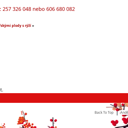
h: 257 326 048 nebo 606 680 082
skými plody s rýží
»
t.
Back To Top
Andě