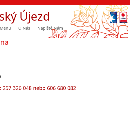
ský Újezd
Menu
O Nás
Napiště Nám
ina
)
h: 257 326 048 nebo 606 680 082