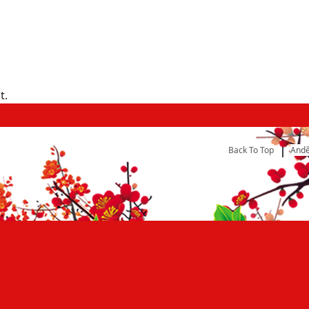
t.
Back To Top
Andě