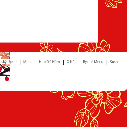
lský Újezd
Menu
Napiště Nám
O Nás
Rychlé Menu
Sushi