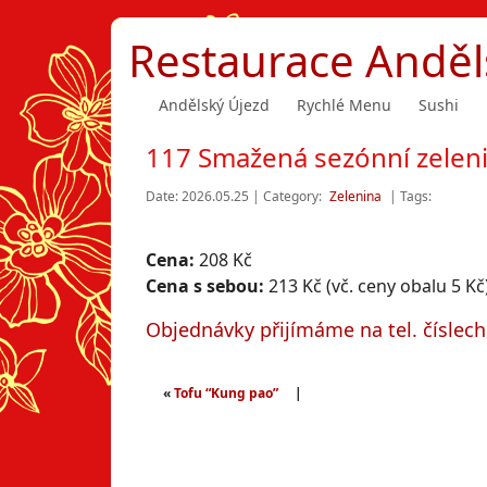
Restaurace Anděl
Andělský Újezd
Rychlé Menu
Sushi
117 Smažená sezónní zelen
Date: 2026.05.25 | Category:
Zelenina
| Tags:
Cena:
208 Kč
Cena s sebou:
213 Kč (vč. ceny obalu 5 Kč
Objednávky přijímáme na tel. číslec
«
Tofu “Kung pao”
|