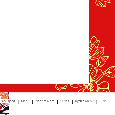
lský Újezd
Menu
Napiště Nám
O Nás
Rychlé Menu
Sushi