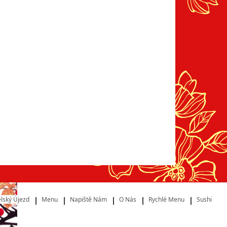
lský Újezd
Menu
Napiště Nám
O Nás
Rychlé Menu
Sushi