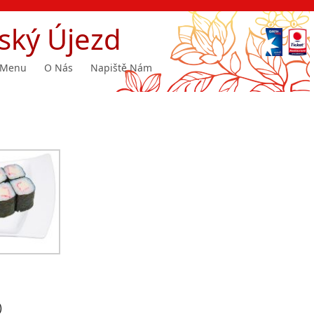
ský Újezd
Menu
O Nás
Napiště Nám
)