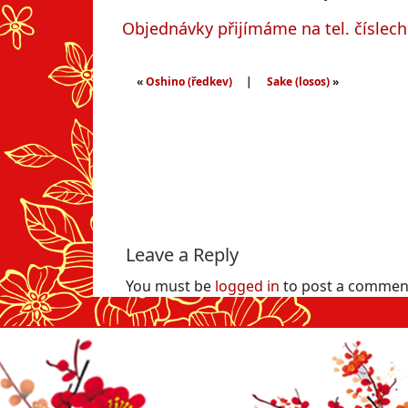
Objednávky přijímáme na tel. číslec
«
Oshino (ředkev)
|
Sake (losos)
»
Leave a Reply
You must be
logged in
to post a commen