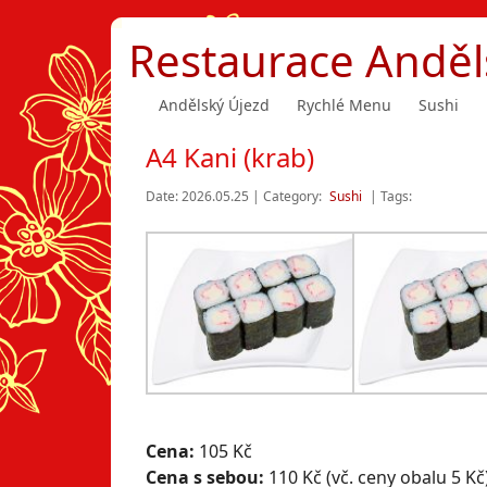
Restaurace Anděl
Andělský Újezd
Rychlé Menu
Sushi
A4 Kani (krab)
Date: 2026.05.25 | Category:
Sushi
| Tags:
Cena:
105 Kč
Cena s sebou:
110 Kč (vč. ceny obalu 5 Kč