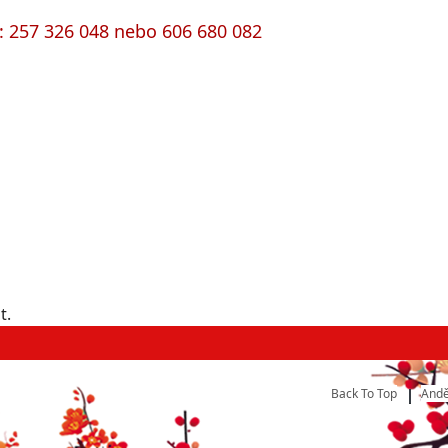
h: 257 326 048 nebo 606 680 082
t.
Back To Top
Andě