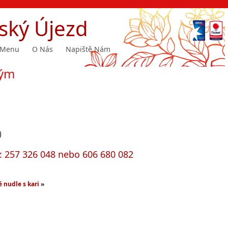
ský Újezd
Menu
O Nás
Napiště Nám
vým
)
h: 257 326 048 nebo 606 680 082
 nudle s kari
»