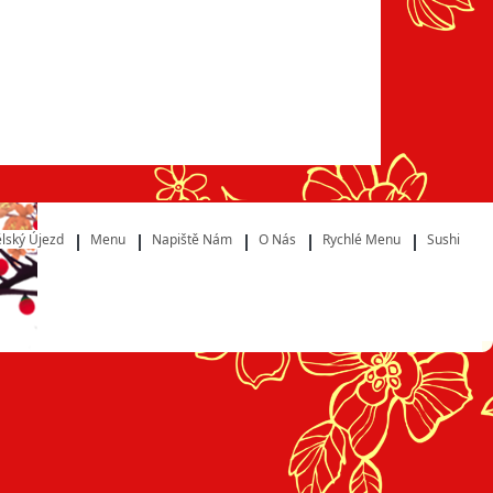
lský Újezd
Menu
Napiště Nám
O Nás
Rychlé Menu
Sushi