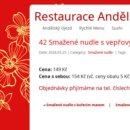
Restaurace Anděl
Andělský Újezd
Rychlé Menu
Sushi
42 Smažené nudle s vepřo
Date: 2026.05.25 | Category:
Smažené nudle
| Tags:
Cena:
149 Kč
Cena s sebou:
154 Kč (vč. ceny obalu 5 Kč
Objednávky přijímáme na tel. číslec
«
Smažené nudle s kuřecím masem
|
Smažené