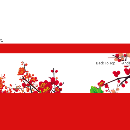
t.
Back To Top
Andě