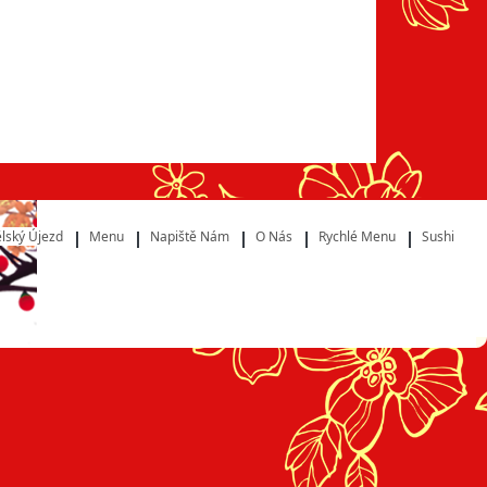
lský Újezd
Menu
Napiště Nám
O Nás
Rychlé Menu
Sushi