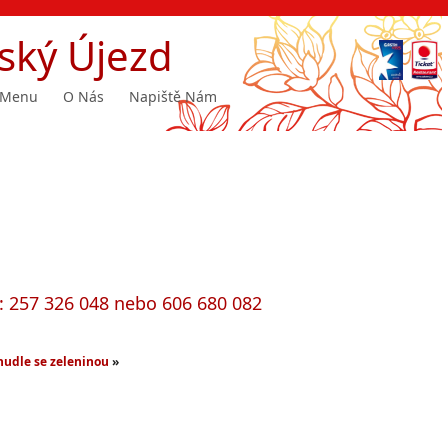
ský Újezd
Menu
O Nás
Napiště Nám
h: 257 326 048 nebo 606 680 082
udle se zeleninou
»