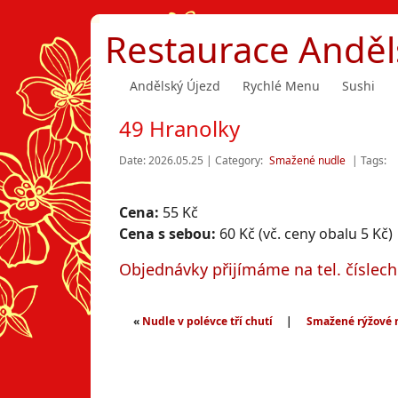
Restaurace Anděl
Andělský Újezd
Rychlé Menu
Sushi
49 Hranolky
Date: 2026.05.25 | Category:
Smažené nudle
| Tags:
Cena:
55 Kč
Cena s sebou:
60 Kč (vč. ceny obalu 5 Kč)
Objednávky přijímáme na tel. číslec
«
Nudle v polévce tří chutí
|
Smažené rýžové n