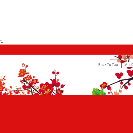
t.
Back To Top
Andě