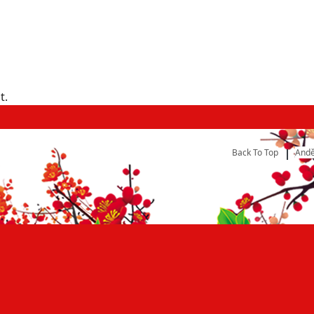
t.
Back To Top
Andě