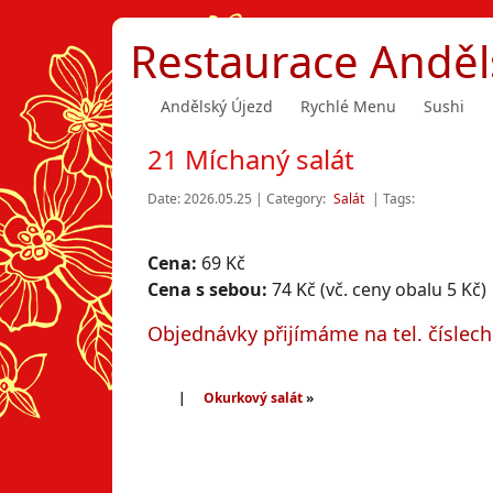
Restaurace Anděl
Andělský Újezd
Rychlé Menu
Sushi
21 Míchaný salát
Date: 2026.05.25 | Category:
Salát
| Tags:
Cena:
69 Kč
Cena s sebou:
74 Kč (vč. ceny obalu 5 Kč)
Objednávky přijímáme na tel. číslec
|
Okurkový salát
»