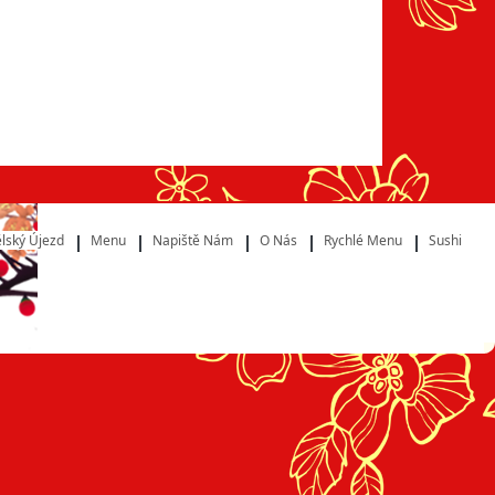
lský Újezd
Menu
Napiště Nám
O Nás
Rychlé Menu
Sushi