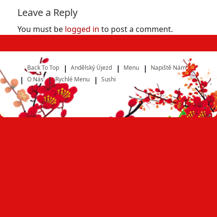
Leave a Reply
You must be
logged in
to post a comment.
Back To Top
Andělský Újezd
Menu
Napiště Nám
O Nás
Rychlé Menu
Sushi