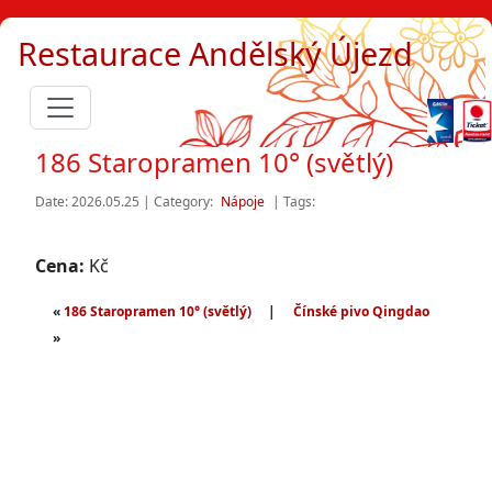
Restaurace Andělský Újezd
186 Staropramen 10° (světlý)
Date: 2026.05.25 | Category:
Nápoje
| Tags:
Cena:
Kč
«
186 Staropramen 10° (světlý)
|
Čínské pivo Qingdao
»