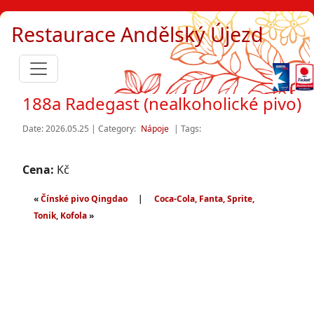
Restaurace Andělský Újezd
188a Radegast (nealkoholické pivo)
Date: 2026.05.25 | Category:
Nápoje
| Tags:
Cena:
Kč
«
Čínské pivo Qingdao
|
Coca-Cola, Fanta, Sprite,
Tonik, Kofola
»