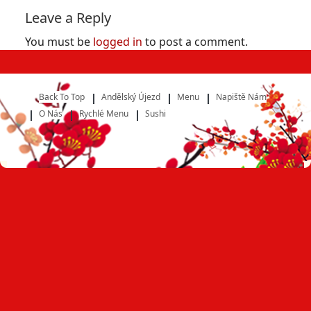
Leave a Reply
You must be
logged in
to post a comment.
Back To Top
Andělský Újezd
Menu
Napiště Nám
O Nás
Rychlé Menu
Sushi