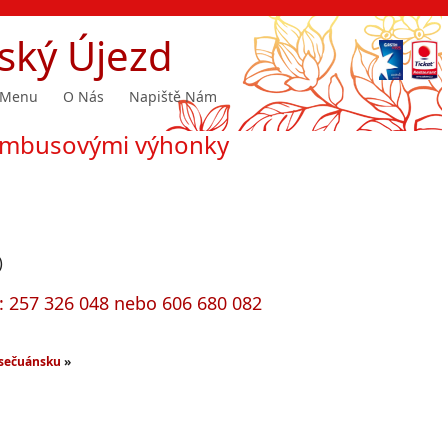
ský Újezd
Menu
O Nás
Napiště Nám
bambusovými výhonky
)
h: 257 326 048 nebo 606 680 082
 sečuánsku
»