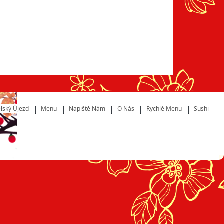
lský Újezd
Menu
Napiště Nám
O Nás
Rychlé Menu
Sushi