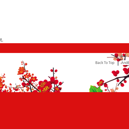
t.
Back To Top
Andě