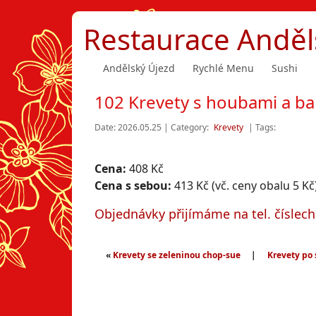
Restaurace Anděl
Andělský Újezd
Rychlé Menu
Sushi
102 Krevety s houbami a 
Date: 2026.05.25 | Category:
Krevety
| Tags:
Cena:
408 Kč
Cena s sebou:
413 Kč (vč. ceny obalu 5 Kč
Objednávky přijímáme na tel. číslec
«
Krevety se zeleninou chop-sue
|
Krevety po